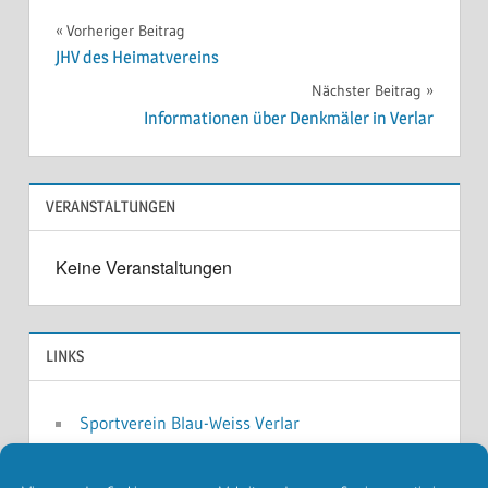
Beitragsnavigation
Vorheriger Beitrag
JHV des Heimatvereins
Nächster Beitrag
Informationen über Denkmäler in Verlar
VERANSTALTUNGEN
Keine Veranstaltungen
LINKS
Sportverein Blau-Weiss Verlar
Musikverein Harmonie Verlar
Schützenverein Verlar