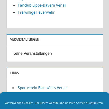
Fanclub Lippe-Bayern Verlar
Freiwillige Feuerwehr
VERANSTALTUNGEN
Keine Veranstaltungen
LINKS
Sportverein Blau-Weiss Verlar
Musikverein Harmonie Verlar
Schützenverein Verlar
Wir verwenden Cookies, um unsere Website und unseren Service zu optimieren.
Weitere ...