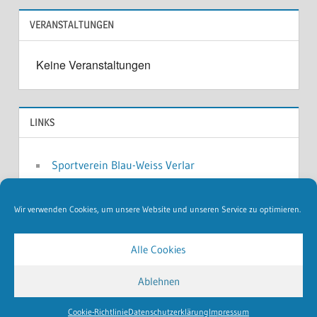
VERANSTALTUNGEN
Keine Veranstaltungen
LINKS
Sportverein Blau-Weiss Verlar
Musikverein Harmonie Verlar
Schützenverein Verlar
Wir verwenden Cookies, um unsere Website und unseren Service zu optimieren.
Weitere ...
Alle Cookies
Ablehnen
WordPress Theme: Treville by ThemeZee.
Cookie-Richtlinie
Datenschutzerklärung
Impressum