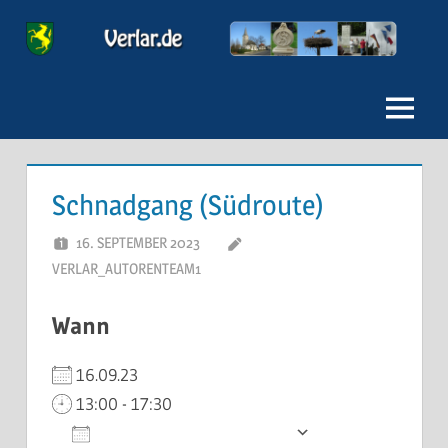
Zum
Inhalt
Verlar
springen
Menu
Schnadgang (Südroute)
16. SEPTEMBER 2023
VERLAR_AUTORENTEAM1
Wann
16.09.23
13:00 - 17:30
Zum Kalender hinzufügen