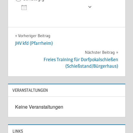
Zum Kalender hinzufügen
ICS herunterladen
Google Kale
Beitragsnavigation
Vorheriger Beitrag
JHV kfd (Pfarrheim)
Nächster Beitrag
Freies Training für Dorfpokalschießen
(Schießstand/Bürgerhaus)
VERANSTALTUNGEN
Keine Veranstaltungen
LINKS