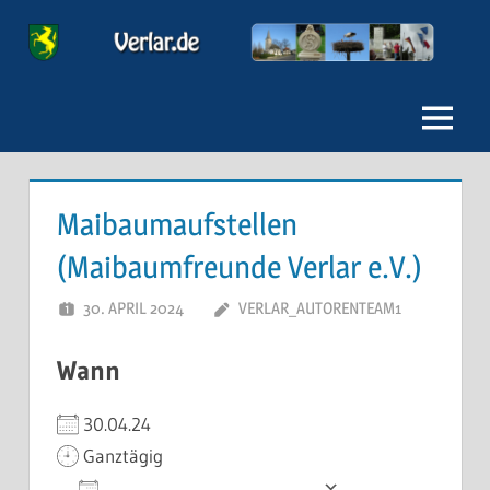
Zum
Inhalt
Verlar
springen
Menu
Maibaumaufstellen
(Maibaumfreunde Verlar e.V.)
30. APRIL 2024
VERLAR_AUTORENTEAM1
Wann
30.04.24
Ganztägig
Zum Kalender hinzufügen