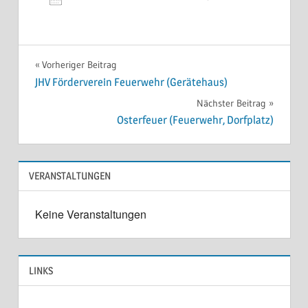
ICS herunterladen
Google Kale
Beitragsnavigation
Vorheriger Beitrag
JHV Förderverein Feuerwehr (Gerätehaus)
Nächster Beitrag
Osterfeuer (Feuerwehr, Dorfplatz)
VERANSTALTUNGEN
Keine Veranstaltungen
LINKS