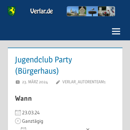
Zum
Inhalt
Verlar
springen
Menu
Jugendclub Party
(Bürgerhaus)
23. MÄRZ 2024
VERLAR_AUTORENTEAM1
Wann
23.03.24
Ganztägig
Zum Kalender hinzufügen