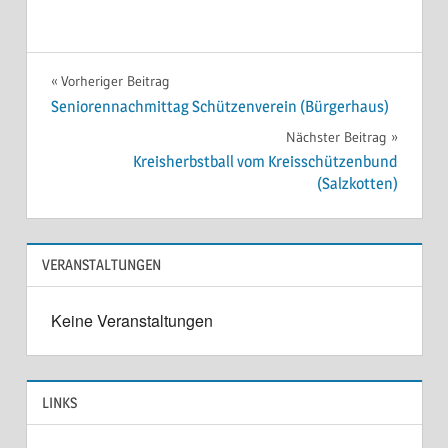
ICS herunterladen
Google Kale
Beitragsnavigation
Vorheriger Beitrag
Seniorennachmittag Schützenverein (Bürgerhaus)
Nächster Beitrag
Kreisherbstball vom Kreisschützenbund
(Salzkotten)
VERANSTALTUNGEN
Keine Veranstaltungen
LINKS