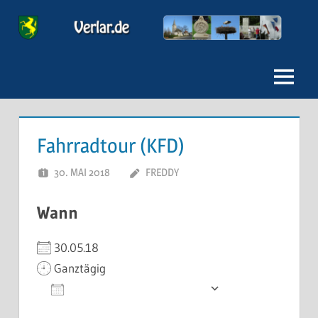
Zum
Inhalt
Verlar
springen
Menu
Fahrradtour (KFD)
30. MAI 2018
FREDDY
Wann
30.05.18
Ganztägig
Zum Kalender hinzufügen
ICS herunterladen
Google Kale