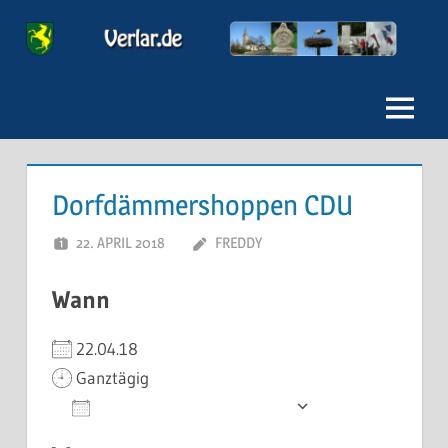
Zum
Inhalt
Verlar
springen
Menu
Dorfdämmershoppen CDU
22. APRIL 2018
FREDDY
Wann
22.04.18
Ganztägig
Zum Kalender hinzufügen
ICS herunterladen
Google Kale