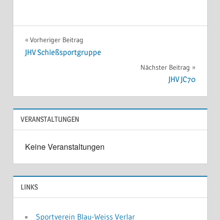
ICS herunterladen
Google Kale
Beitragsnavigation
Vorheriger Beitrag
JHV Schießsportgruppe
Nächster Beitrag
JHV JC70
VERANSTALTUNGEN
Keine Veranstaltungen
LINKS
Sportverein Blau-Weiss Verlar